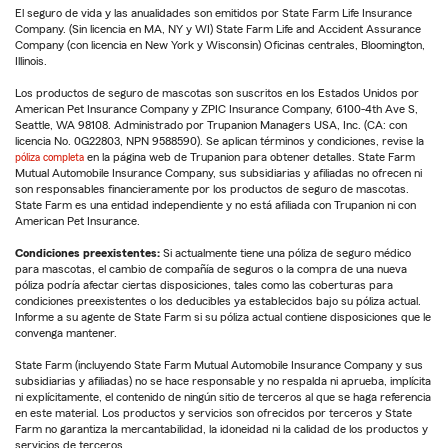
El seguro de vida y las anualidades son emitidos por State Farm Life Insurance
Company. (Sin licencia en MA, NY y WI) State Farm Life and Accident Assurance
Company (con licencia en New York y Wisconsin) Oficinas centrales, Bloomington,
Illinois.
Los productos de seguro de mascotas son suscritos en los Estados Unidos por
American Pet Insurance Company y ZPIC Insurance Company, 6100-4th Ave S,
Seattle, WA 98108. Administrado por Trupanion Managers USA, Inc. (CA: con
licencia No. 0G22803, NPN 9588590). Se aplican términos y condiciones, revise la
póliza completa
en la página web de Trupanion para obtener detalles. State Farm
Mutual Automobile Insurance Company, sus subsidiarias y afiliadas no ofrecen ni
son responsables financieramente por los productos de seguro de mascotas.
State Farm es una entidad independiente y no está afiliada con Trupanion ni con
American Pet Insurance.
Condiciones preexistentes:
Si actualmente tiene una póliza de seguro médico
para mascotas, el cambio de compañía de seguros o la compra de una nueva
póliza podría afectar ciertas disposiciones, tales como las coberturas para
condiciones preexistentes o los deducibles ya establecidos bajo su póliza actual.
Informe a su agente de State Farm si su póliza actual contiene disposiciones que le
convenga mantener.
State Farm (incluyendo State Farm Mutual Automobile Insurance Company y sus
subsidiarias y afiliadas) no se hace responsable y no respalda ni aprueba, implícita
ni explícitamente, el contenido de ningún sitio de terceros al que se haga referencia
en este material. Los productos y servicios son ofrecidos por terceros y State
Farm no garantiza la mercantabilidad, la idoneidad ni la calidad de los productos y
servicios de terceros.