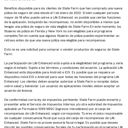
Beneficio disponible para los clientes de State Farm que han comprado una nueva
póliza de seguro de vida desde el 1 de enero de 2022. Si bien cualquier persona
mayor de 18 años puede unirse a Life Enhanced, es posible que ciertas funciones
de la aplicación, incluyendo las recompensas, no estén disponibles a menos que
tengas una póliza de seguro de vida elegible de State Farm.En este momento, los
titulares de póliza en Florida y New York no son elegibles para el programa
completo.Ten en cuenta que algunos titulares de póliza pueden experimentar un
retraso antes de que una nueva póliza sea elegible para recompensas.
Esto no es una solicitud para comprar o vender productos de seguros de State
Farm.
La participación de Life Enhanced está sujeta a la elegibilidad del programa y varía
según el estado. Sujeto a los términos y condiciones del acuerdo. La aplicación Life
Enhanced está disponible para Android e iOS. Es posible que se requiera un
dispositivo móvil iOS o Android para usar todas las funciones del programa Life
Enhanced. Los clientes deben aceptar autorizar a State Farm a recopilar datos
sobre salud y bienestar. Los usuarios de aplicaciones móviles deben aceptar un
acuerdo de licencia.
De conformidad con la ley de impuestos pertinente, State Farm puede enviarte y
presentar ante el Servicio de Impuestos Internos y/u otra autoridad de impuestos
aplicable un Formulario 1099-MISC (ingresos misceláneos) por el canje de
recompensas de Life Enhanced, según corresponda. Tú eres el único responsable
de cualquier consecuencia fiscal que surja del canje de recompensas de Life
Enhanced. State Farm no provee asesoría fiscal ni legal. Es posible que desees
discutir las posibles consecuencias fiscales de tu participación en el programa Life