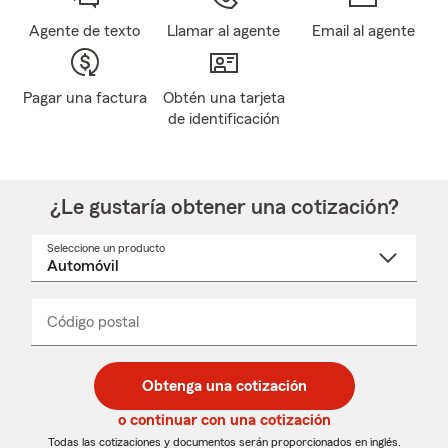
Agente de texto
Llamar al agente
Email al agente
Pagar una factura
Obtén una tarjeta
de identificación
¿Le gustaría obtener una cotización?
Seleccione un producto
Seleccione
un
nombre
de
producto
del
Código postal
Ingresa
Ingresa
_____
menú
un
un
desplegable
código
código
postal
postal
Obtenga una cotización
de
de
5
5
o continuar con una cotización
dígitos
dígitos
Todas las cotizaciones y documentos serán proporcionados en inglés.