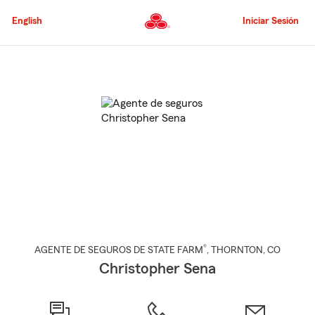
Pasar
al
English
Iniciar Sesión
contenido
principal
Comienzo
del
contenido
principal
®
AGENTE DE SEGUROS DE STATE FARM
,
THORNTON
, CO
Christopher Sena